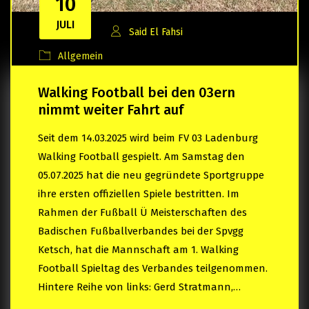
10
JULI
Said El Fahsi
Allgemein
Walking Football bei den 03ern
nimmt weiter Fahrt auf
Seit dem 14.03.2025 wird beim FV 03 Ladenburg
Walking Football gespielt. Am Samstag den
05.07.2025 hat die neu gegründete Sportgruppe
ihre ersten offiziellen Spiele bestritten. Im
Rahmen der Fußball Ü Meisterschaften des
Badischen Fußballverbandes bei der Spvgg
Ketsch, hat die Mannschaft am 1. Walking
Football Spieltag des Verbandes teilgenommen.
Hintere Reihe von links: Gerd Stratmann,…