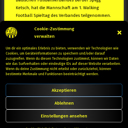
Badischen Fußballverbandes bei der Spvgg
Ketsch, hat die Mannschaft am 1. Walking
Football Spieltag des Verbandes teilgenommen.
Hintere Reihe von links: Gerd Stratmann,…
Cookie-Zustimmung
verwalten
Continue Reading
Um dir ein optimales Erlebnis zu bieten, verwenden wir Technologien wie
Cookies, um Geräteinformationen zu speichern und/oder darauf
zuzugreifen. Wenn du diesen Technologien zustimmst, können wir Daten
wie das Surfverhalten oder eindeutige IDs auf dieser Website verarbeiten.
Wenn du deine Zustimmung nicht erteilst oder zurückziehst, können
bestimmte Merkmale und Funktionen beeinträchtigt werden.
Akzeptieren
Ablehnen
Einstellungen ansehen
© 2024 FV03 Ladenburg e.V. - Alle Rechte vorbehalten -