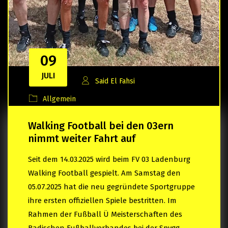
09
JULI
Said El Fahsi
Allgemein
Walking Football bei den 03ern
nimmt weiter Fahrt auf
Seit dem 14.03.2025 wird beim FV 03 Ladenburg
Walking Football gespielt. Am Samstag den
05.07.2025 hat die neu gegründete Sportgruppe
ihre ersten offiziellen Spiele bestritten. Im
Rahmen der Fußball Ü Meisterschaften des