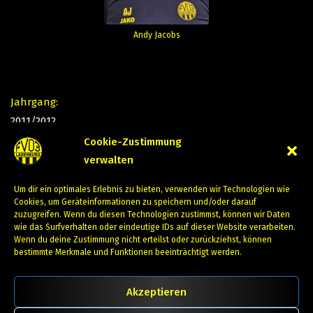
Andy Jacobs
Jahrgang:
2011/2012
Cookie-Zustimmung
Kontakt:
verwalten
d-junioren@fv03-ladenburg.de
Um dir ein optimales Erlebnis zu bieten, verwenden wir Technologien wie
Cookies, um Geräteinformationen zu speichern und/oder darauf
Trainingszeiten:
zuzugreifen. Wenn du diesen Technologien zustimmst, können wir Daten
wie das Surfverhalten oder eindeutige IDs auf dieser Website verarbeiten.
MI + FR 17:00 – 18:30 Uhr
Wenn du deine Zustimmung nicht erteilst oder zurückziehst, können
bestimmte Merkmale und Funktionen beeinträchtigt werden.
Schnuppertraining nach Anmeldung
Akzeptieren