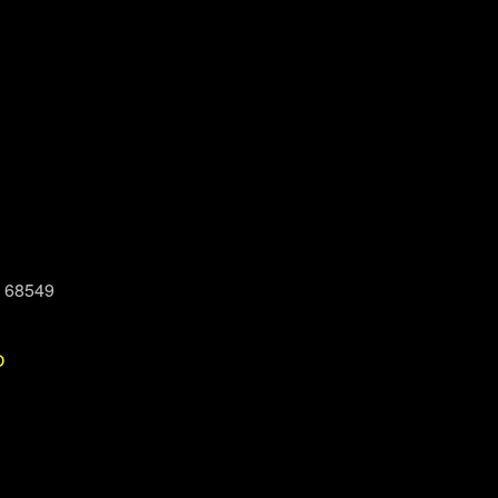
, 68549
P
Office 365
Outlook Live