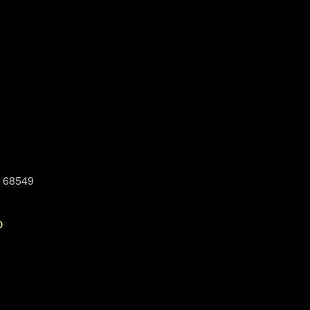
, 68549
P
Office 365
Outlook Live