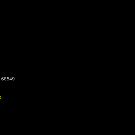
, 68549
P
Office 365
Outlook Live