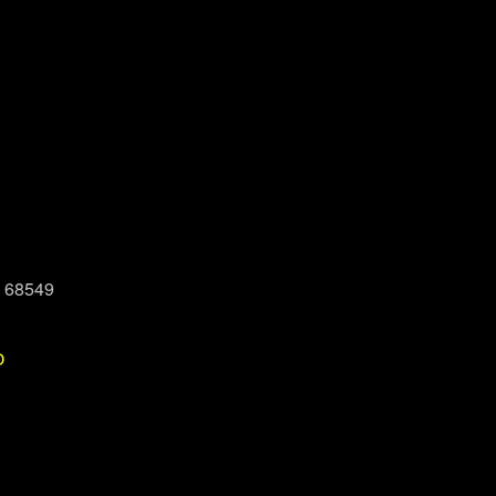
, 68549
P
Office 365
Outlook Live