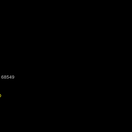
, 68549
P
Office 365
Outlook Live