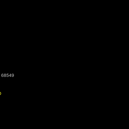
, 68549
P
Office 365
Outlook Live