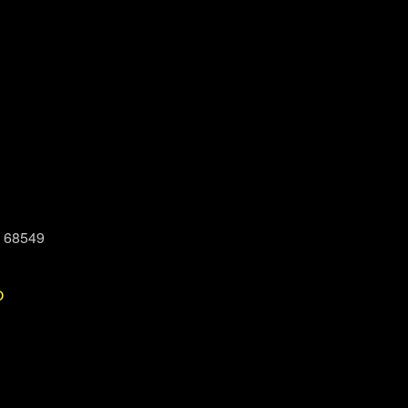
, 68549
P
Office 365
Outlook Live