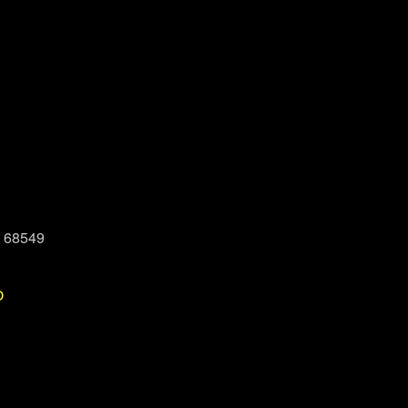
, 68549
P
Office 365
Outlook Live