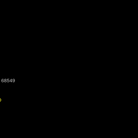
, 68549
P
Office 365
Outlook Live