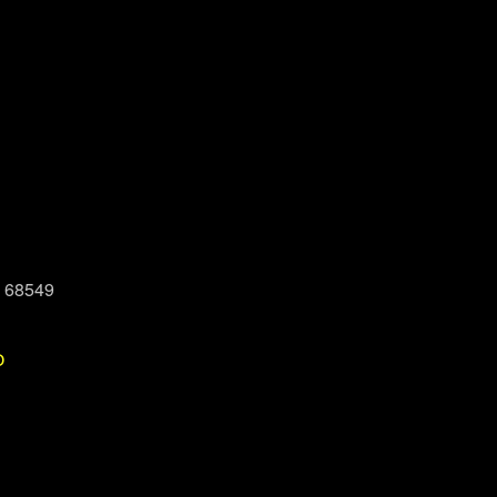
, 68549
P
Office 365
Outlook Live