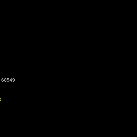
, 68549
P
Office 365
Outlook Live