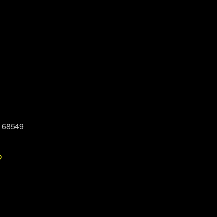
, 68549
P
Office 365
Outlook Live