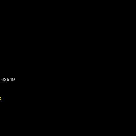
, 68549
P
Office 365
Outlook Live