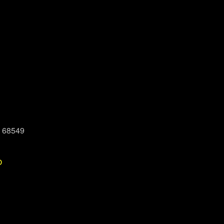
, 68549
P
Office 365
Outlook Live