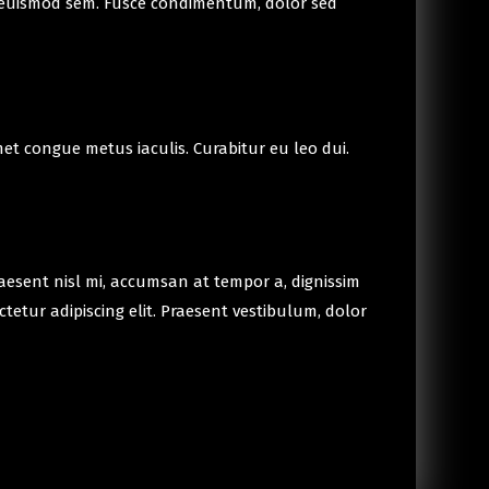
 non euismod sem. Fusce condimentum, dolor sed
et congue metus iaculis. Curabitur eu leo dui.
raesent nisl mi, accumsan at tempor a, dignissim
ctetur adipiscing elit. Praesent vestibulum, dolor