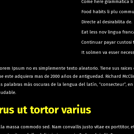
Come here grammatica li
Food habits li plu comm
Directe al desirabilita de.
Eat less nov lingua franc
Continuar payar custosi 
It solmen va esser necess
rem Ipsum no es simplemente texto aleatorio. Tiene sus raices en
ue este adquiera mas de 2000 años de antiguedad. Richard McClin
 palabras más oscuras de la lengua del latín, “consecteur”, en
dudable.
us ut tortor varius
gilla massa commodo sed. Nam convallis justo vitae ex porttitor,