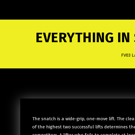
EVERYTHING IN
FV03 L
The snatch is a wide-grip, one-move lift. The clea
of the highest two successful lifts determines th