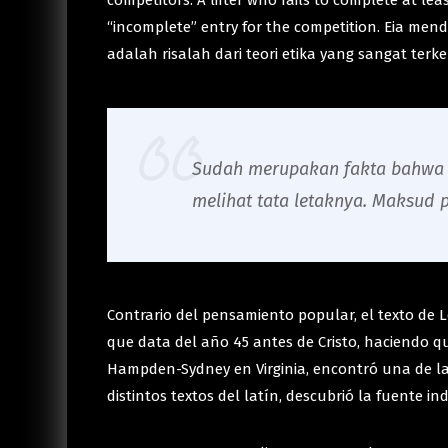
competitors. A lifter who fails to complete at le
“incomplete” entry for the competition. Eia me
adalah risalah dari teori etika yang sangat ter
Sudah merupakan fakta bahwa s
melihat tata letaknya. Maksud 
Contrario del pensamiento popular, el texto de Lo
que data del año 45 antes de Cristo, haciendo q
Hampden-Sydney en Virginia, encontró una de las
distintos textos del latín, descubrió la fuente in