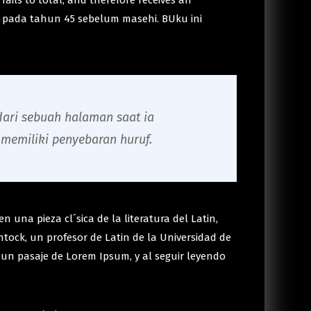
fails to total, and therefore receives an
s pada tahun 45 sebelum masehi. BUku ini
ari sebuah halaman saat ia
memiliki penyebaran huruf.
 una pieza cl´sica de la literatura del Latin,
tock, un profesor de Latin de la Universidad de
 un pasaje de Lorem Ipsum, y al seguir leyendo