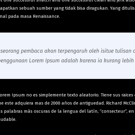
ast one successful snatch and one successful clean and jerk also 
ndapatkan sebuah sumber yang tidak bisa diragukan. Yang dituli
kenal pada masa Renaissance.
eorang pembaca akan terpengaruh oleh isitue tulisan d
penggunaan Lorem Ipsum adalah karena ia kurang lebih 
rem Ipsum no es simplemente texto aleatorio. Tiene sus raices en
ue este adquiera mas de 2000 años de antiguedad. Richard McClin
 palabras más oscuras de la lengua del latín, “consecteur”, en
dudable.