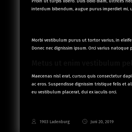
Proin ut turpis libero. Duis odio diam, ultrices 
interdum bibendum, augue purus imperdiet mi, u
Morbi vestibulum purus ut tortor varius, in elei
Donec nec dignissim ipsum. Orci varius natoque p
Metus ut enim vestibulum pe
Maecenas nisl erat, cursus quis consectetur dapib
ac eros. Suspendisse dignissim tristique felis et 
eu vestibulum placerat, dui ex iaculis orci.
1903 Ladenburg
Juni 20, 2019