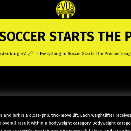
 SOCCER STARTS THE 
adenburg e.V.
>
Everything In Soccer Starts The Premier Lea
n and jerk is a close-grip, two-move lift. Each weightlifter recei
e overall result within a bodyweight category. Bodyweight catego