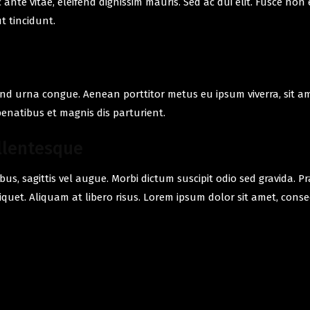
nec ante vitae, eleifend dignissim mauris. Sed ac dui elit. Fusce
t tincidunt.
fend urna congue. Aenean porttitor metus eu ipsum viverra, sit am
enatibus et magnis dis parturient.
llentesque
us, sagittis vel augue. Morbi dictum suscipit odio sed gravida. P
aliquet. Aliquam at libero risus. Lorem ipsum dolor sit amet, conse