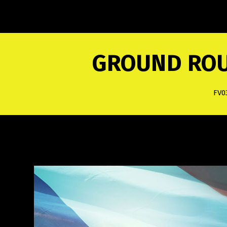
GROUND ROU
FV0