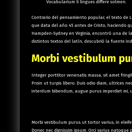
Vocabularium li lingues differe solmen.
Contrario del pensamiento popular, el texto de Lo
que data del año 45 antes de Cristo, haciendo q
Hampden-Sydney en Virginia, encontró una de las
distintos textos del latín, descubrió la fuente in
Morbi vestibulum pur
Integer porttitor venenatis massa, sit amet frin
Proin ut turpis libero. Duis odio diam, ultrices 
interdum bibendum, augue purus imperdiet mi, u
Morbi vestibulum purus ut tortor varius, in elei
Donec nec dignissim ipsum. Orci varius natoque p