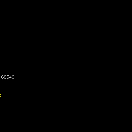
, 68549
P
Office 365
Outlook Live