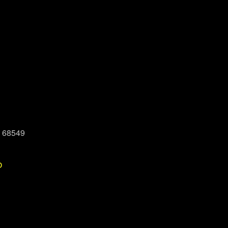
, 68549
P
Office 365
Outlook Live